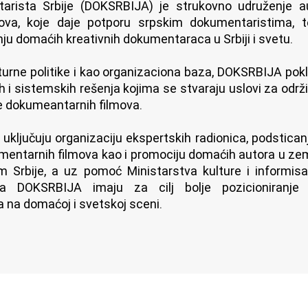
arista Srbije (DOKSRBIJA) je strukovno udruženje a
ova, koje daje potporu srpskim dokumentaristima, 
anju domaćih kreativnih dokumentaraca u Srbiji i svetu.
lturne politike i kao organizaciona baza, DOKSRBIJA po
h i sistemskih rešenja kojima se stvaraju uslovi za održi
e dokumeantarnih filmova.
 uključuju organizaciju ekspertskih radionica, podstica
ntarnih filmova kao i promociju domaćih autora u zemlj
 Srbije, a uz pomoć Ministarstva kulture i informisan
nja DOKSRBIJA imaju za cilj bolje pozicioniranje
 na domaćoj i svetskoj sceni.