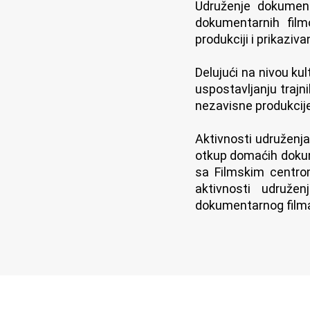
Udruženje dokument
dokumentarnih film
produkciji i prikaziv
Delujući na nivou ku
uspostavljanju trajni
nezavisne produkcij
Aktivnosti udruženja
otkup domaćih dokume
sa Filmskim centrom
aktivnosti udruže
dokumentarnog filma