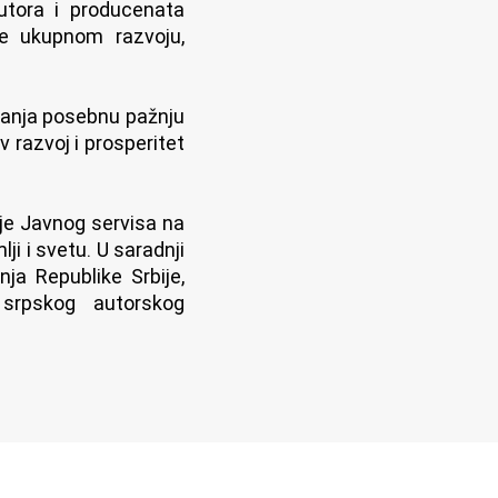
utora i producenata
te ukupnom razvoju,
klanja posebnu pažnju
v razvoj i prosperitet
nje Javnog servisa na
i i svetu. U saradnji
ja Republike Srbije,
 srpskog autorskog